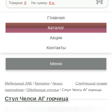
Товаров:
0
На сумму:
0
р.
Главная
Каталог
Акции
Контакты
Меню
Мебельный ХАБ
/
Каталог
/
Акции
Следующий товар
партнёров
/
Обеденные стулья
/
Стул Челси АГ горчица
Стул Челси АГ горчица