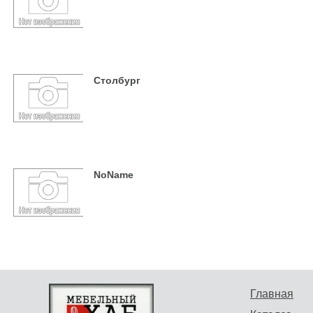
Столбург
NoName
Главная