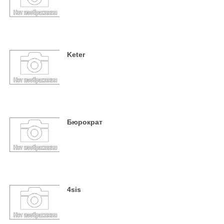
Keter
Бюрократ
4sis