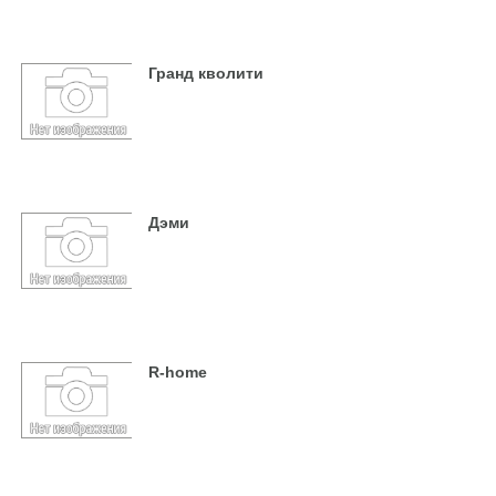
Гранд кволити
Дэми
R-home