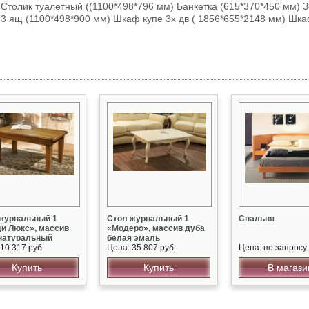
Столик туалетный ((1100*498*796 мм) Банкетка (615*370*450 мм) 
3 ящ (1100*498*900 мм) Шкаф купе 3х дв ( 1856*655*2148 мм) Шкаф
журнальный 1
Стол журнальный 1
Спальня
и Люкс», массив
«Модеро», массив дуба
натуральный
белая эмаль
10 317 руб.
Цена: 35 807 руб.
Цена: по запросу
Купить
Купить
В магази